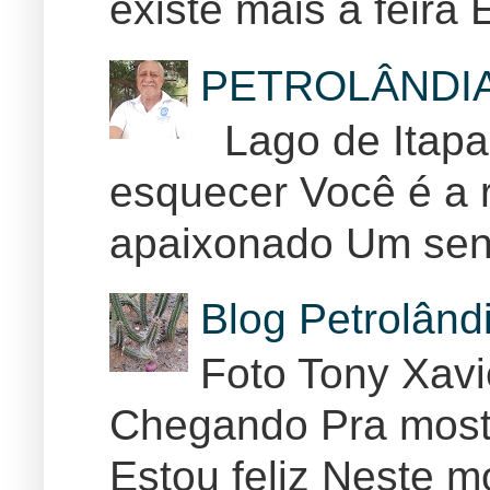
existe mais a feira E
PETROLÂNDI
Lago de Itapar
esquecer Você é a r
apaixonado Um sent
Blog Petrolân
Foto Tony Xav
Chegando Pra mostr
Estou feliz Neste m