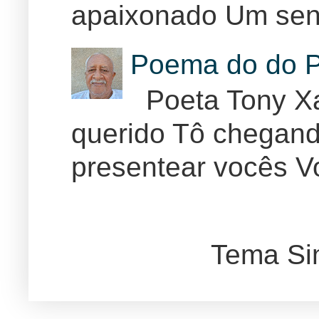
apaixonado Um sent
Poema do do P
Poeta Tony Xa
querido Tô chegand
presentear vocês Vo
Tema Si