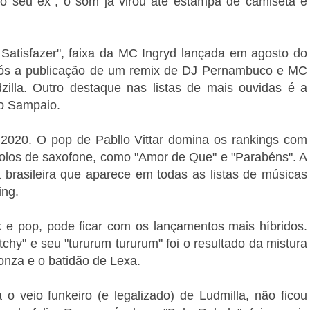
do seu ex", o som já virou até estampa de camiseta e
tisfazer", faixa da MC Ingryd lançada em agosto do
pós a publicação de um remix de DJ Pernambuco e MC
dzilla. Outro destaque nas listas de mais ouvidas é a
ro Sampaio.
2020. O pop de Pabllo Vittar domina os rankings com
solos de saxofone, como "Amor de Que" e "Parabéns". A
 brasileira que aparece em todas as listas de músicas
ing.
 e pop, pode ficar com os lançamentos mais híbridos.
hy" e seu "tururum tururum" foi o resultado da mistura
onza e o batidão de Lexa.
a o veio funkeiro (e legalizado) de Ludmilla, não ficou