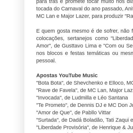
para trás e promete tocar muito nos di
tocada do Carnaval do ano passado, Ani
MC Lan e Major Lazer, para produzir "R
E quem gosta mesmo é de sofrer, não fi
colocações, sertanejos como "Liberda
Amor", de Gusttavo Lima e "Com ou S
nos blocos e festas temáticas ou me
pessoal.
Apostas YouTube Music
"Bota Bota", de Shevchenko e Elloco, 
"Rave de Favela", de MC Lan, Major Laze
"Invocada", de Ludmilla e Léo Santana
"Te Prometo", de Dennis DJ e MC Don J
"Amor de Que", de Pabllo Vittar
"Surtada", de Dadá Boladão, Tati Zaqui 
"Liberdade Provisória", de Henrique & Ju