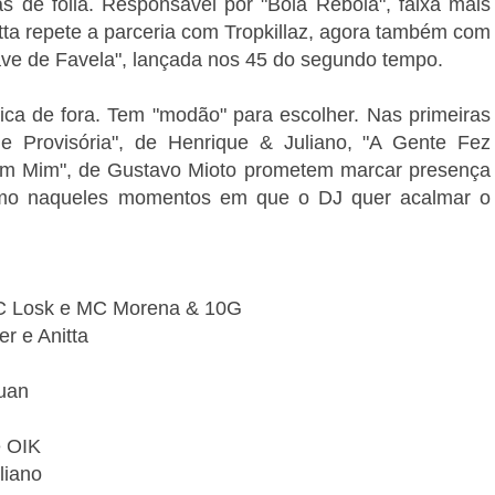
as de folia. Responsável por "Bola Rebola", faixa mais
tta repete a parceria com Tropkillaz, agora também com
ave de Favela", lançada nos 45 do segundo tempo.
ca de fora. Tem "modão" para escolher. Nas primeiras
de Provisória", de Henrique & Juliano, "A Gente Fez
em Mim", de Gustavo Mioto prometem marcar presença
smo naqueles momentos em que o DJ quer acalmar o
MC Losk e MC Morena & 10G
r e Anitta
uan
e OIK
liano