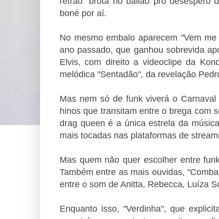
refrão "brota no bailão pro desespero 
boné por aí.
No mesmo embalo aparecem "Vem me Sa
ano passado, que ganhou sobrevida a
Elvis, com direito a videoclipe da Kon
melódica "Sentadão", da revelação Ped
Mas nem só de funk viverá o Carnaval 
hinos que transitam entre o brega com 
drag queen é a única estrela da música
mais tocadas nas plataformas de stream
Mas quem não quer escolher entre funk
Também entre as mais ouvidas, "Combatc
entre o som de Anitta, Rebecca, Luíza S
Enquanto isso, "Verdinha", que explicit