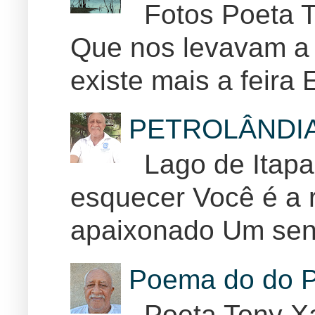
Fotos Poeta T
Que nos levavam a 
existe mais a feira E
PETROLÂNDI
Lago de Itapar
esquecer Você é a r
apaixonado Um sent
Poema do do P
Poeta Tony Xa