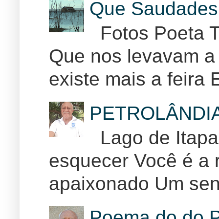
Que Saudades 
Fotos Poeta T
Que nos levavam a 
existe mais a feira E
PETROLÂNDI
Lago de Itapar
esquecer Você é a r
apaixonado Um sent
Poema do do P