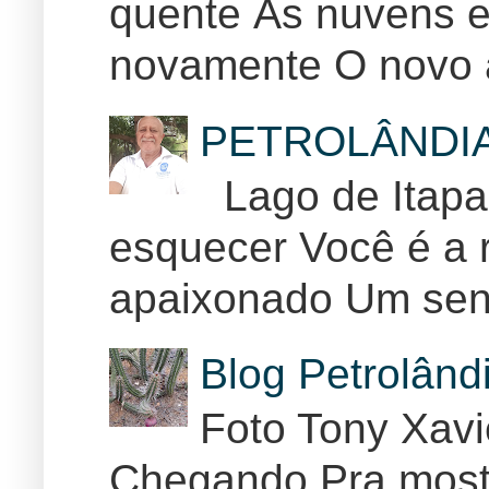
quente Ás nuvens e
novamente O novo 
PETROLÂNDI
Lago de Itapar
esquecer Você é a r
apaixonado Um sent
Blog Petrolân
Foto Tony Xav
Chegando Pra mostr