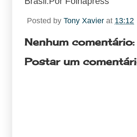
Brasil.Por Folhapress
Posted by
Tony Xavier
at
13:12
Nenhum comentário:
Postar um comentár