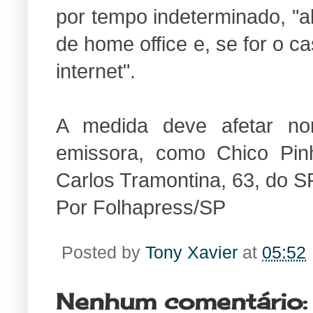
por tempo indeterminado, "
de home office e, se for o c
internet".
A medida deve afetar no
emissora, como Chico Pinh
Carlos Tramontina, 63, do SP2
Por Folhapress/SP
Posted by
Tony Xavier
at
05:52
Nenhum comentário: