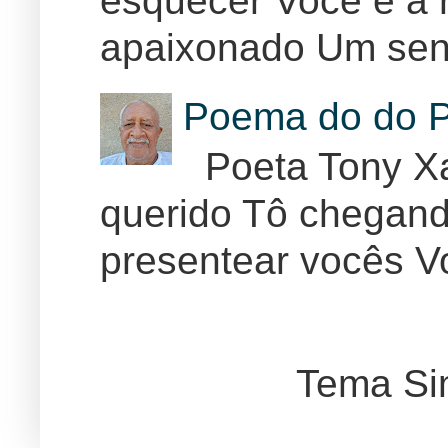
apaixonado Um sent
Poema do do P
Poeta Tony Xa
querido Tô chegand
presentear vocês Vo
Tema Si