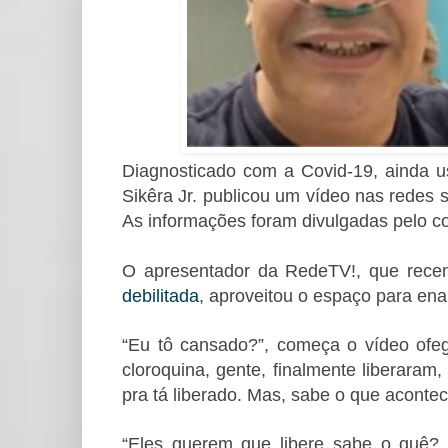
Diagnosticado com a Covid-19, ainda 
Sikêra Jr. publicou um vídeo nas redes s
As informações foram divulgadas pelo co
O apresentador da RedeTV!, que rec
debilitada
, aproveitou o espaço para enal
“Eu tô cansado?”, começa o vídeo ofeg
cloroquina, gente, finalmente liberaram
pra tá liberado. Mas, sabe o que aconte
“Eles querem que libere sabe o quê?