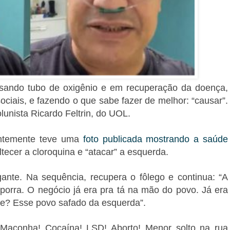
usando tubo de oxigênio e em recuperação da doença,
ociais, e fazendo o que sabe fazer de melhor: “causar”.
lunista Ricardo Feltrin, do UOL.
entemente teve uma
foto publicada mostrando a saúde
tecer a cloroquina e “atacar” a esquerda.
ante. Na sequência, recupera o fôlego e continua: “A
, porra. O negócio já era pra tá na mão do povo. Já era
ce? Esse povo safado da esquerda”.
 Maconha! Cocaína! LSD! Aborto! Menor solto na rua