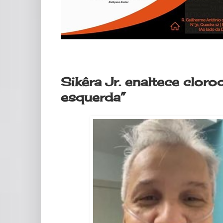
sexta-feira, 22 de maio de 2020
Sikêra Jr. enaltece clor
esquerda”