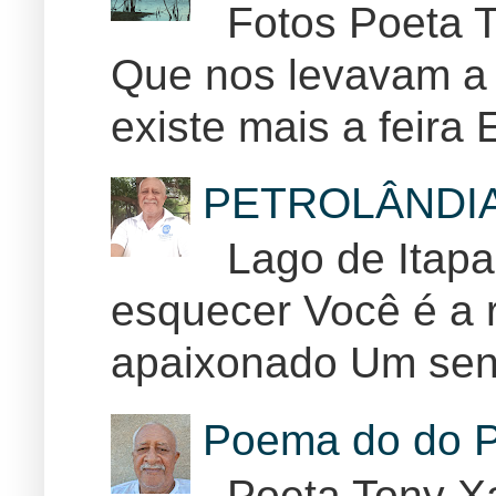
Fotos Poeta T
Que nos levavam a 
existe mais a feira E
PETROLÂNDI
Lago de Itapar
esquecer Você é a r
apaixonado Um sent
Poema do do P
Poeta Tony Xa