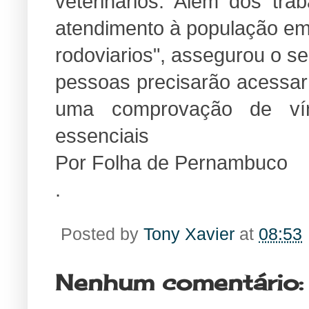
veterinários. Além dos tra
atendimento à população em 
rodoviarios", assegurou o se
pessoas precisarão acessar
uma comprovação de vín
essenciais
Por Folha de Pernambuco
.
Posted by
Tony Xavier
at
08:53
Nenhum comentário: