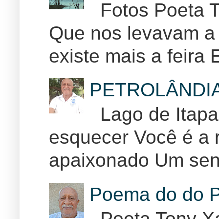
Fotos Poeta T
Que nos levavam a 
existe mais a feira E
PETROLÂNDI
Lago de Itapar
esquecer Você é a r
apaixonado Um sent
Poema do do P
Poeta Tony Xa