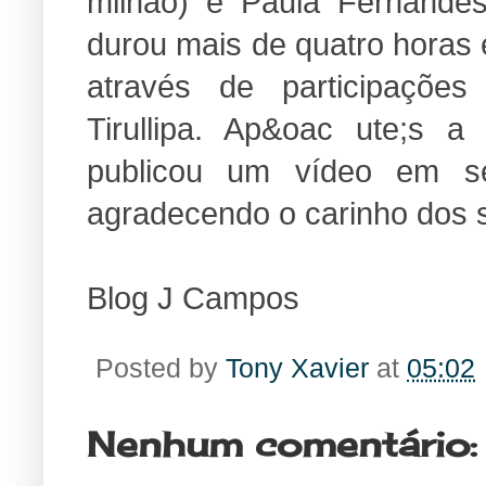
milhão) e Paula Fernande
durou mais de quatro horas
através de participações
Tirullipa. Ap&oac ute;s 
publicou um vídeo em se
agradecendo o carinho dos 
Blog J Campos
Posted by
Tony Xavier
at
05:02
Nenhum comentário: