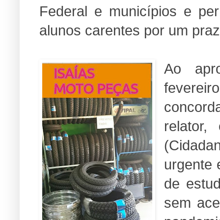
Federal e municípios e perm
alunos carentes por um praz
Ao apr
fever
concor
relator
(Cidada
urgente 
de estud
sem ace