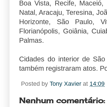
Boa Vista, Recife, Maceió, 
Natal, Aracaju, Teresina, Jo
Horizonte, São Paulo, Vit
Florianópolis, Goiânia, C
Palmas.
Cidades do interior de Sã
também registraram atos. Po
Posted by
Tony Xavier
at
14:09
Nenhum comentário: