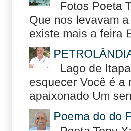
Fotos Poeta T
Que nos levavam a 
existe mais a feira E
PETROLÂNDI
Lago de Itapar
esquecer Você é a r
apaixonado Um sent
Poema do do P
Poeta Tony Xa