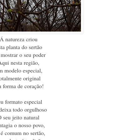
Á natureza criou
ta planta do sertão
 mostrar o seu poder
qui nesta região,
 modelo especial,
otalmente original
 forma de coração!
u formato especial
eixa todo orgulhoso
 seu jeito natural
tagia o nosso povo,
 é comum no sertão,