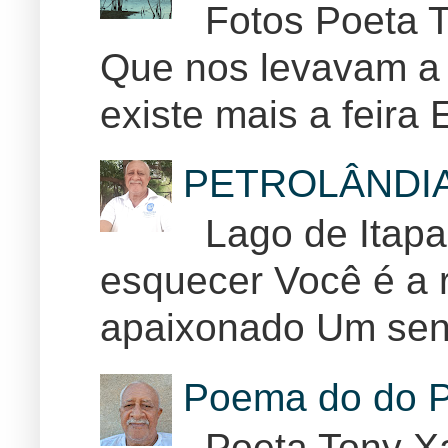
Fotos Poeta T
Que nos levavam a 
existe mais a feira E
PETROLÂNDI
Lago de Itapar
esquecer Você é a r
apaixonado Um sent
Poema do do P
Poeta Tony Xa