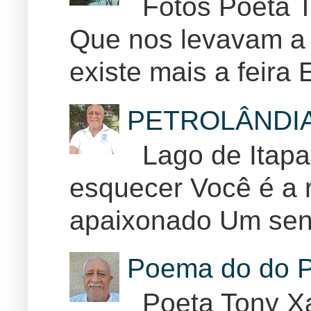
Fotos Poeta T
Que nos levavam a 
existe mais a feira E
PETROLÂNDI
Lago de Itapar
esquecer Você é a r
apaixonado Um sent
Poema do do P
Poeta Tony Xa