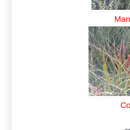
Man
Co