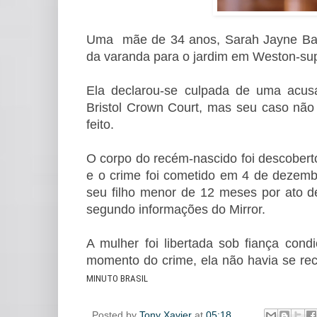
Uma mãe de 34 anos, Sarah Jayne Barro
da varanda para o jardim em Weston-sup
Ela declarou-se culpada de uma acusa
Bristol Crown Court, mas seu caso não i
feito.
O corpo do recém-nascido foi descobert
e o crime foi cometido em 4 de dezem
seu filho menor de 12 meses por ato de
segundo informações do Mirror.
A mulher foi libertada sob fiança cond
momento do crime, ela não havia se rec
MINUTO BRASIL
Posted by
Tony Xavier
at
05:18