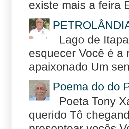
existe mais a feira E
PETROLÂNDI
Lago de Itapar
esquecer Você é a r
apaixonado Um sent
Poema do do P
Poeta Tony Xa
querido Tô chegand
presentear vocês Vo