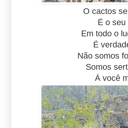
O cactos s
É o seu 
Em todo o lu
É verdad
Não somos for
Somos sert
Á você m