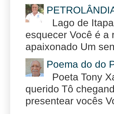
PETROLÂNDI
Lago de Itapar
esquecer Você é a r
apaixonado Um sent
Poema do do P
Poeta Tony Xa
querido Tô chegand
presentear vocês Vo