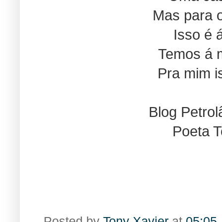
Mas para o
Isso é 
Temos á m
Pra mim i
Blog Petro
Poeta T
Posted by
Tony Xavier
at
05:05