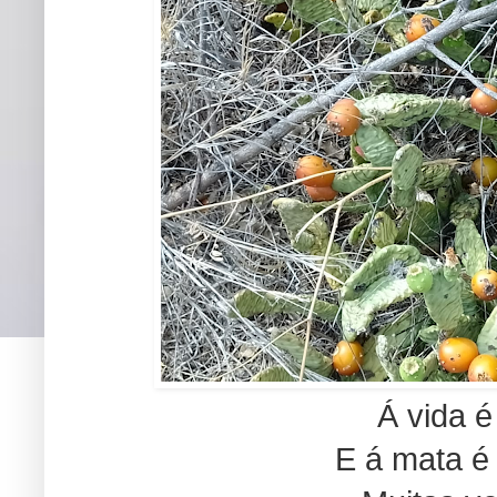
Á vida é
E á mata 