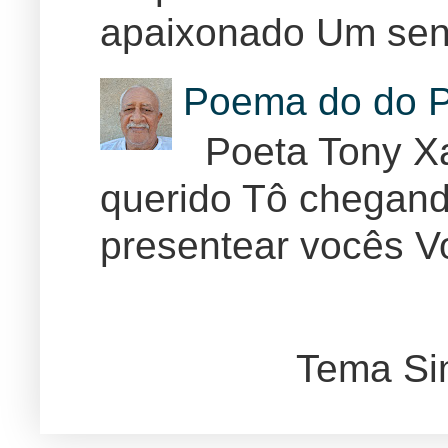
apaixonado Um sent
Poema do do P
Poeta Tony Xa
querido Tô chegand
presentear vocês Vo
Tema Si