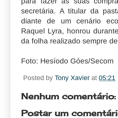
para fazer as suas compra
secretária. A titular da p
diante de um cenário econ
Raquel Lyra, honrou duran
da folha realizado sempre de
Foto: Hesíodo Góes/Secom
Posted by
Tony Xavier
at
05:21
Nenhum comentário:
Postar um comentár