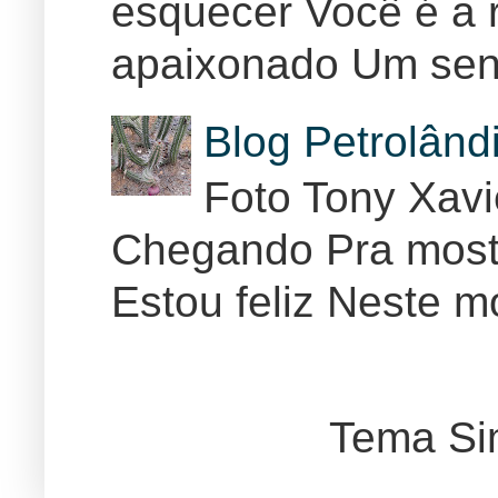
esquecer Você é a r
apaixonado Um sent
Blog Petrolân
Foto Tony Xav
Chegando Pra mostr
Estou feliz Neste m
Tema Si