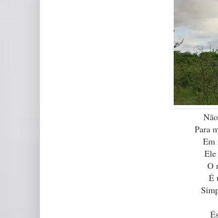
Não
Para m
Em m
Ele
O 
É 
Simp
És