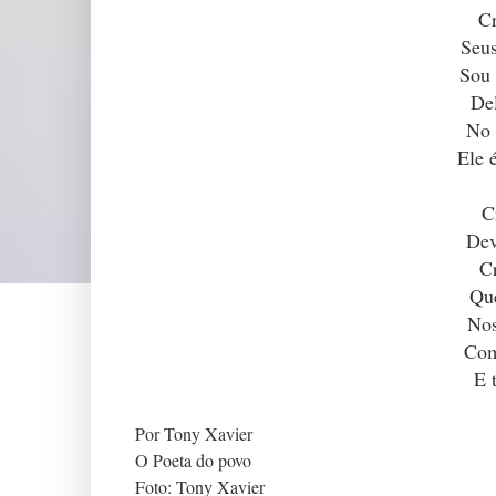
Cr
Seus
Sou 
Del
No 
Ele 
C
Dev
Cr
Que
Nos
Com
E 
Por Tony Xavier
O Poeta do povo
Foto: Tony Xavier