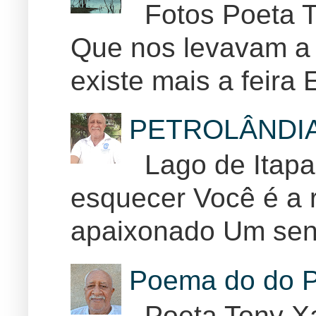
Fotos Poeta T
Que nos levavam a 
existe mais a feira E
PETROLÂNDI
Lago de Itapar
esquecer Você é a r
apaixonado Um sent
Poema do do P
Poeta Tony Xa