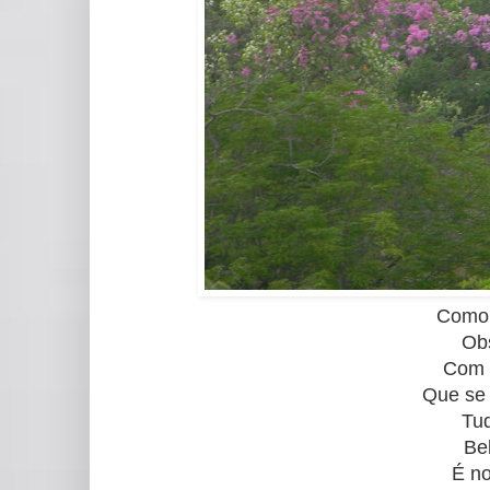
Como 
Ob
Com d
Que se 
Tud
Be
É n